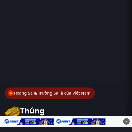
Hoàng Sa & Trường Sa là của Việt Nam!
×
Thungphim
– Kho phim không đáy. Xem phim online miễn phí