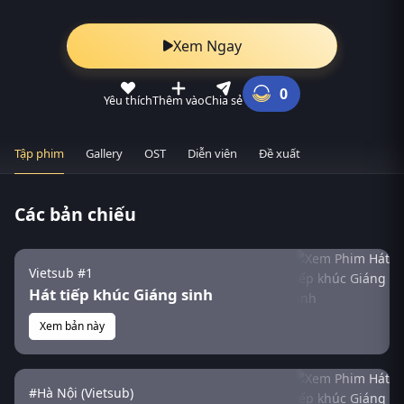
Xem Ngay
0
Yêu thích
Thêm vào
Chia sẻ
Tập phim
Gallery
OST
Diễn viên
Đề xuất
Các bản chiếu
Vietsub #1
Hát tiếp khúc Giáng sinh
Xem bản này
#Hà Nội (Vietsub)