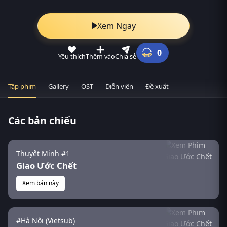
Xem Ngay
0
Yêu thích
Thêm vào
Chia sẻ
Tập phim
Gallery
OST
Diễn viên
Đề xuất
Các bản chiếu
Thuyết Minh #1
Giao Ước Chết
Xem bản này
#Hà Nội (Vietsub)