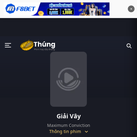
×
Giải Vây
Maximum Conviction
Thông tin phim