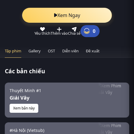
Xem Ngay
0
Yêu thích
Thêm vào
Chia sẻ
Tập phim
Gallery
OST
Diễn viên
Đề xuất
Các bản chiếu
Thuyết Minh #1
Giải Vây
Xem bản này
#Hà Nội (Vietsub)