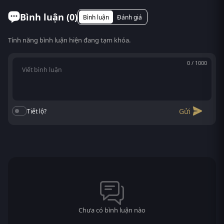
Bình luận (
0
)
Bình luận
Đánh giá
Tính năng bình luận hiện đang tạm khóa.
0 / 1000
Gửi
Tiết lộ?
Chưa có bình luận nào