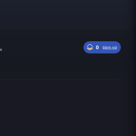
0
Đánh giá
ận