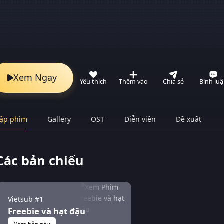
Xem Ngay
Yêu thích
Thêm vào
Chia sẻ
Bình lu
ập phim
Gallery
OST
Diễn viên
Đề xuất
Các bản chiếu
Vietsub #1
Freebie và hạt đậu