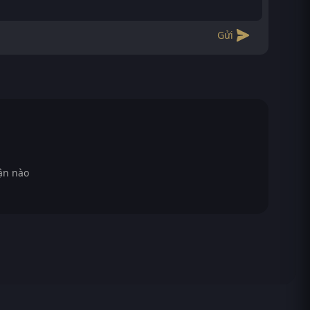
Gửi
ận nào