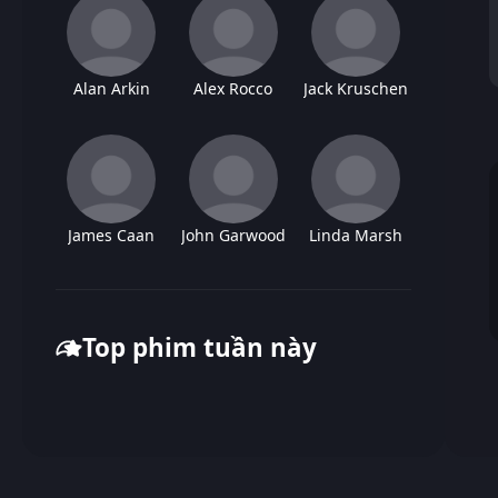
Alan Arkin
Alex Rocco
Jack Kruschen
James Caan
John Garwood
Linda Marsh
Top phim tuần này