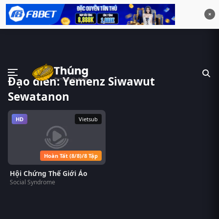
×
Đạo diễn: Yemenz Siwawut
Sewatanon
HD
Vietsub
Hoàn Tất (8/8)/8 Tập
Hội Chứng Thế Giới Ảo
Social Syndrome