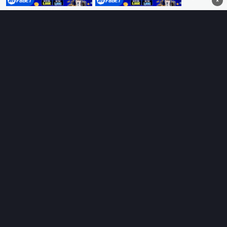
×
không quảng cáo.
HỆ SINH THÁI
Thungphim
ĐANG XEM
RoPhim
PhimMoi
MotPhim
MotChill
GhienPhim
HỖ TRỢ