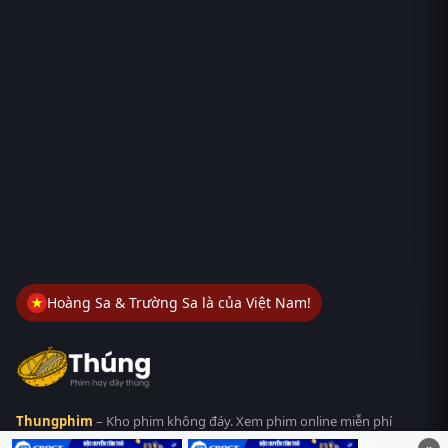
Hoàng Sa & Trường Sa là của Việt Nam!
Thungphim
– Kho phim không đáy. Xem phim online miễn phí
HD 4K Vietsub, thuyết minh, lồng tiếng. Cập nhật nhanh 24/7,