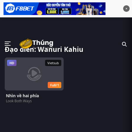
×
Đạo diễn: Wanuri Kahiu
HD
Vietsub
Full/1
Nhìn về hai phía
Look Both Ways