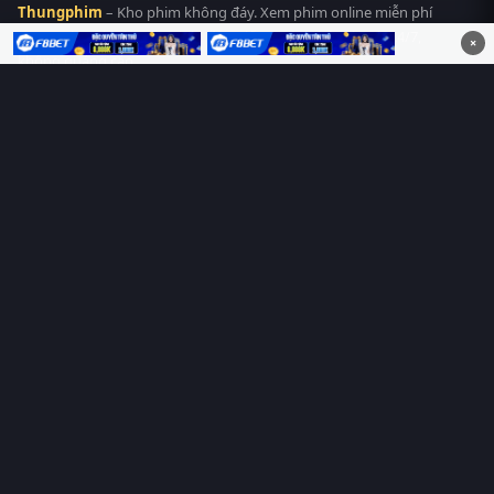
Thungphim
– Kho phim không đáy. Xem phim online miễn phí
HD 4K Vietsub, thuyết minh, lồng tiếng. Cập nhật nhanh 24/7,
×
không quảng cáo.
HỆ SINH THÁI
Thungphim
ĐANG XEM
RoPhim
PhimMoi
MotPhim
MotChill
GhienPhim