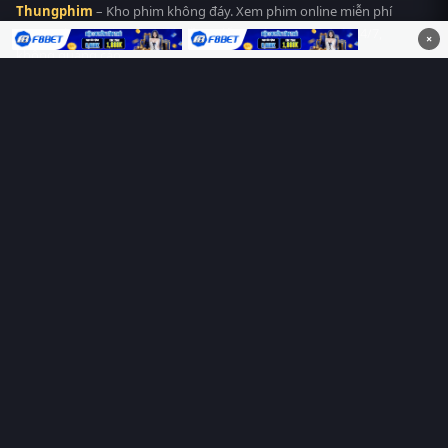
Thungphim
– Kho phim không đáy. Xem phim online miễn phí
HD 4K Vietsub, thuyết minh, lồng tiếng. Cập nhật nhanh 24/7,
×
không quảng cáo.
HỆ SINH THÁI
Thungphim
ĐANG XEM
RoPhim
PhimMoi
MotPhim
MotChill
GhienPhim