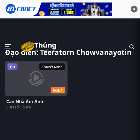
×
Đạo diễn: Teeratorn Chowvanayotin
HD
Thuyết Minh
Full/1
Căn Nhà Ám Ảnh
Cursed House