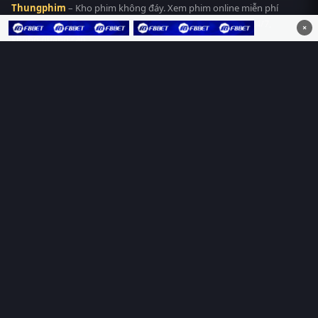
Thungphim
– Kho phim không đáy. Xem phim online miễn phí
HD 4K Vietsub, thuyết minh, lồng tiếng. Cập nhật nhanh 24/7,
×
không quảng cáo.
HỆ SINH THÁI
Thungphim
ĐANG XEM
RoPhim
PhimMoi
MotPhim
MotChill
GhienPhim