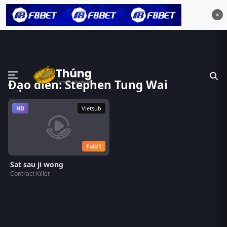
×
Đạo diễn: Stephen Tung Wai
HD
Vietsub
Full/1
Sat sau ji wong
Contract Killer