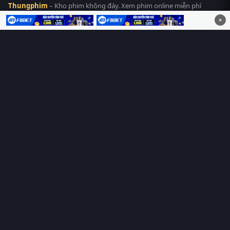
Thungphim
– Kho phim không đáy. Xem phim online miễn phí
HD 4K Vietsub, thuyết minh, lồng tiếng. Cập nhật nhanh 24/7,
×
không quảng cáo.
HỆ SINH THÁI
Thungphim
ĐANG XEM
RoPhim
PhimMoi
MotPhim
MotChill
GhienPhim