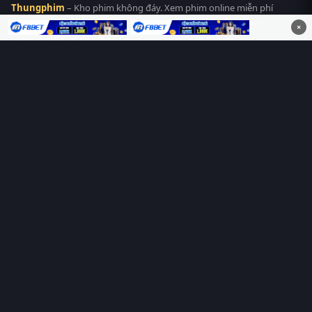
Thungphim
– Kho phim không đáy. Xem phim online miễn phí
HD 4K Vietsub, thuyết minh, lồng tiếng. Cập nhật nhanh 24/7,
×
không quảng cáo.
HỆ SINH THÁI
Thungphim
ĐANG XEM
RoPhim
PhimMoi
MotPhim
MotChill
GhienPhim