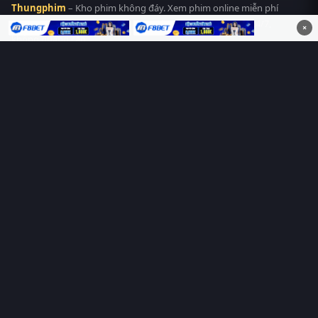
Thungphim
– Kho phim không đáy. Xem phim online miễn phí
HD 4K Vietsub, thuyết minh, lồng tiếng. Cập nhật nhanh 24/7,
×
không quảng cáo.
HỆ SINH THÁI
Thungphim
ĐANG XEM
RoPhim
PhimMoi
MotPhim
MotChill
GhienPhim