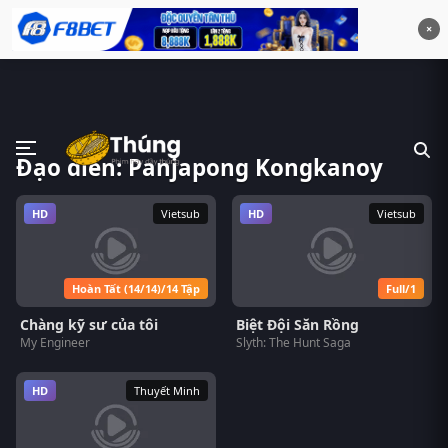
×
Đạo diễn: Panjapong Kongkanoy
HD
Vietsub
HD
Vietsub
Hoàn Tất (14/14)/14 Tập
Full/1
Chàng kỹ sư của tôi
Biệt Đội Săn Rồng
My Engineer
Slyth: The Hunt Saga
HD
Thuyết Minh