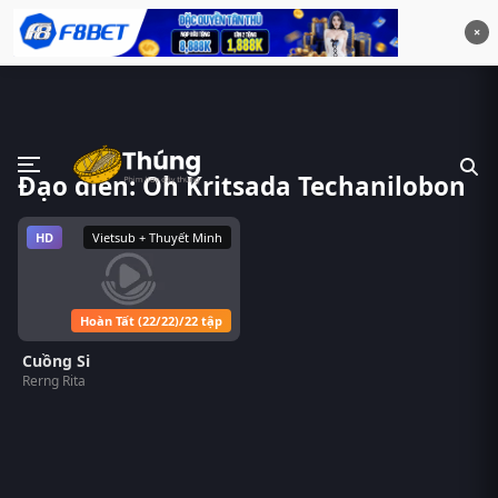
×
Đạo diễn: Oh Kritsada Techanilobon
HD
Vietsub + Thuyết Minh
Hoàn Tất (22/22)/22 tập
Cuồng Si
Rerng Rita