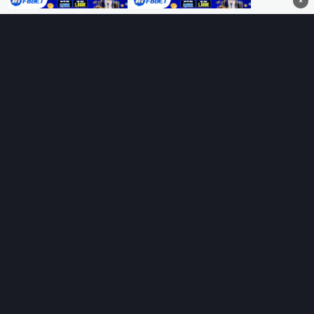
×
không quảng cáo.
HỆ SINH THÁI
Thungphim
ĐANG XEM
RoPhim
PhimMoi
MotPhim
MotChill
GhienPhim
HỖ TRỢ