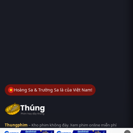
Hoàng Sa & Trường Sa là của Việt Nam!
Thungphim
– Kho phim không đáy. Xem phim online miễn phí
HD 4K Vietsub, thuyết minh, lồng tiếng. Cập nhật nhanh 24/7,