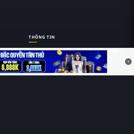
THÔNG TIN
CÔNG TY TNHH DỊCH VỤ THÔNG TIN 369 VIỆT
NAM
×
Tầng 6, Tòa nhà Việt Á, Số 9 Duy Tân, Cầu Giấy, Hà
Nội
MST: 0111055981
Nguyễn Hữu Thái Hùng
0912 588 787
contact@thung-phim.com