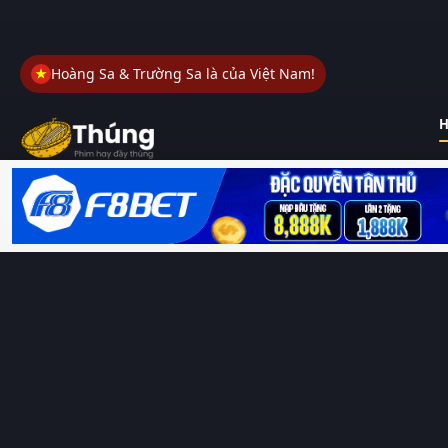
Hoàng Sa & Trường Sa là của Việt Nam!
H
Thungphim
– Kho phim không đáy. Xem phim online miễn phí
HD 4K Vietsub, thuyết minh, lồng tiếng. Cập nhật nhanh 24/7,
không quảng cáo.