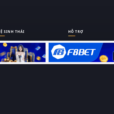
Ệ SINH THÁI
HỖ TRỢ
Giới thiệu
Thungphim
ĐANG XEM
Liên hệ
Hỏi – Đáp
RoPhim
Chính sách bảo mật
Điều khoản sử dụng
PhimMoi
Sitemap
MotPhim
MotChill
GhienPhim