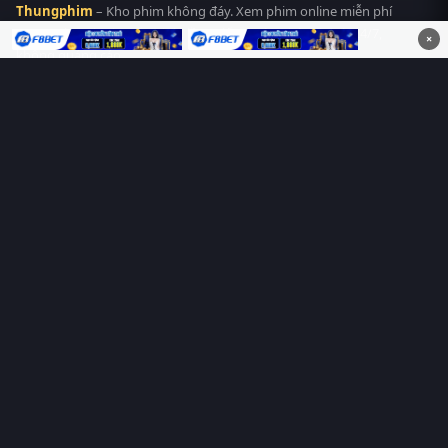
Thungphim
– Kho phim không đáy. Xem phim online miễn phí
HD 4K Vietsub, thuyết minh, lồng tiếng. Cập nhật nhanh 24/7,
×
không quảng cáo.
HỆ SINH THÁI
Thungphim
ĐANG XEM
RoPhim
PhimMoi
MotPhim
MotChill
GhienPhim