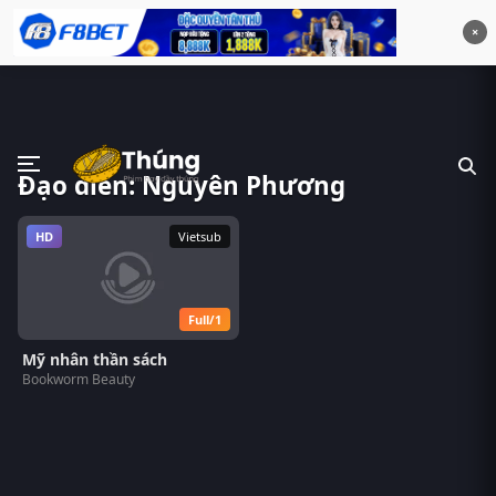
×
Đạo diễn: Nguyên Phương
HD
Vietsub
Full/1
Mỹ nhân thần sách
Bookworm Beauty