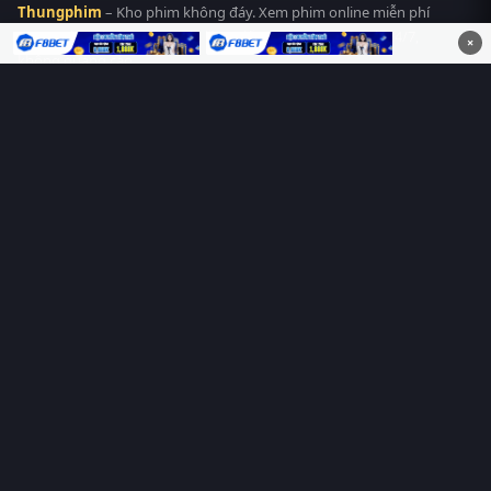
Thungphim
– Kho phim không đáy. Xem phim online miễn phí
HD 4K Vietsub, thuyết minh, lồng tiếng. Cập nhật nhanh 24/7,
×
không quảng cáo.
HỆ SINH THÁI
Thungphim
ĐANG XEM
RoPhim
PhimMoi
MotPhim
MotChill
GhienPhim