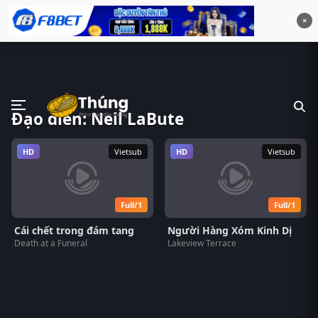
×
Đạo diễn: Neil LaBute
HD
Vietsub
HD
Vietsub
Full/1
Full/1
Cái chết trong đám tang
Người Hàng Xóm Kinh Dị
Death at a Funeral
Lakeview Terrace