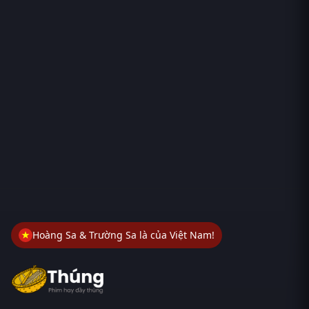
Hoàng Sa & Trường Sa là của Việt Nam!