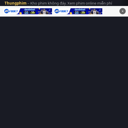
Thungphim
– Kho phim không đáy. Xem phim online miễn phí
HD 4K Vietsub, thuyết minh, lồng tiếng. Cập nhật nhanh 24/7,
×
không quảng cáo.
HỆ SINH THÁI
Thungphim
ĐANG XEM
RoPhim
PhimMoi
MotPhim
MotChill
GhienPhim