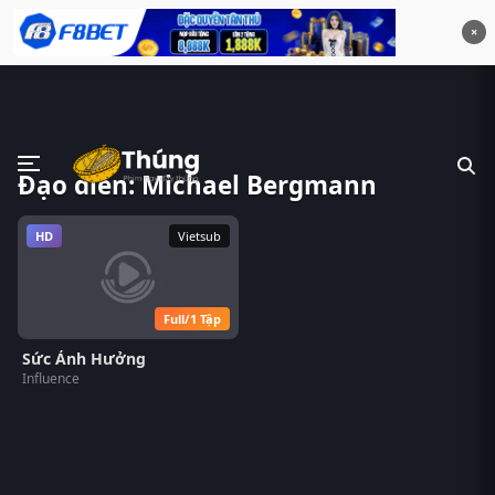
×
Đạo diễn: Michael Bergmann
HD
Vietsub
Full/1 Tập
Sức Ảnh Hưởng
Influence