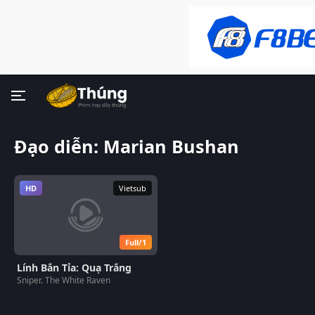
Đạo diễn: Marian Bushan
HD
Vietsub
Full/1
Lính Bắn Tỉa: Quạ Trắng
Sniper. The White Raven