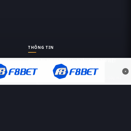
THÔNG TIN
CÔNG TY TNHH DỊCH VỤ THÔNG TIN 369 VIỆT
NAM
×
Tầng 6, Tòa nhà Việt Á, Số 9 Duy Tân, Cầu Giấy, Hà
Nội
MST: 0111055981
Nguyễn Hữu Thái Hùng
0912 588 787
contact@thung-phim.com