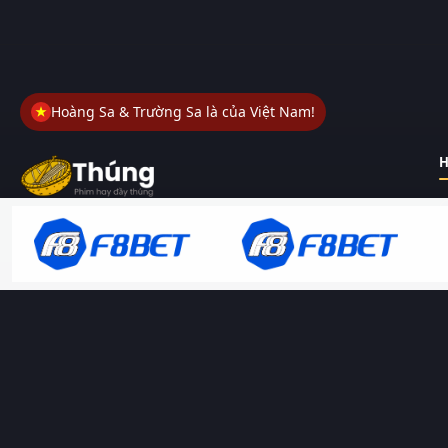
Hoàng Sa & Trường Sa là của Việt Nam!
H
Thungphim
– Kho phim không đáy. Xem phim online miễn phí
HD 4K Vietsub, thuyết minh, lồng tiếng. Cập nhật nhanh 24/7,
không quảng cáo.