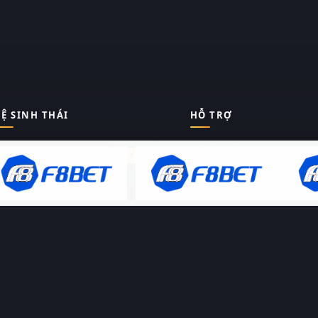
Ệ SINH THÁI
HỖ TRỢ
Giới thiệu
Thungphim
ĐANG XEM
Liên hệ
Hỏi – Đáp
RoPhim
Chính sách bảo mật
Điều khoản sử dụng
PhimMoi
Sitemap
MotPhim
MotChill
GhienPhim