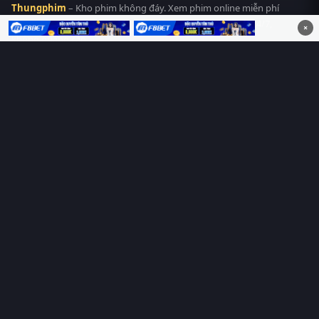
Thungphim
– Kho phim không đáy. Xem phim online miễn phí
HD 4K Vietsub, thuyết minh, lồng tiếng. Cập nhật nhanh 24/7,
×
không quảng cáo.
HỆ SINH THÁI
Thungphim
ĐANG XEM
RoPhim
PhimMoi
MotPhim
MotChill
GhienPhim