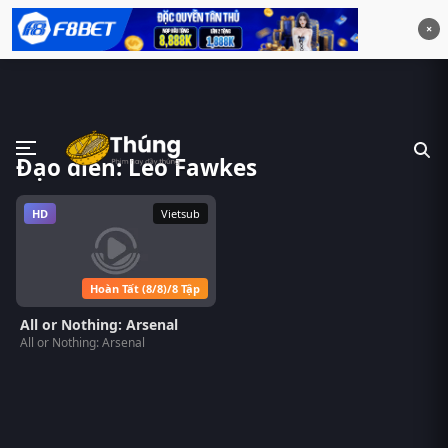
×
Đạo diễn: Leo Fawkes
HD
Vietsub
Hoàn Tất (8/8)/8 Tập
All or Nothing: Arsenal
All or Nothing: Arsenal