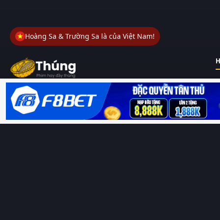
Hoàng Sa & Trường Sa là của Việt Nam!
H
Thungphim
– Kho phim không đáy. Xem phim online miễn phí
HD 4K Vietsub, thuyết minh, lồng tiếng. Cập nhật nhanh 24/7,
không quảng cáo.