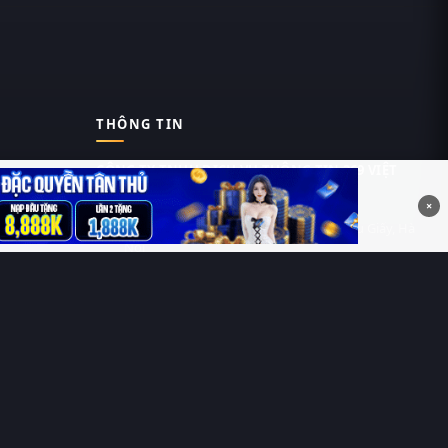
THÔNG TIN
CÔNG TY TNHH DỊCH VỤ THÔNG TIN 369 VIỆT
NAM
×
Tầng 6, Tòa nhà Việt Á, Số 9 Duy Tân, Cầu Giấy, Hà
Nội
MST: 0111055981
Nguyễn Hữu Thái Hùng
0912 588 787
contact@thung-phim.com