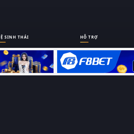
Ệ SINH THÁI
HỖ TRỢ
Giới thiệu
Thungphim
ĐANG XEM
Liên hệ
Hỏi – Đáp
RoPhim
Chính sách bảo mật
Điều khoản sử dụng
PhimMoi
Sitemap
MotPhim
MotChill
GhienPhim