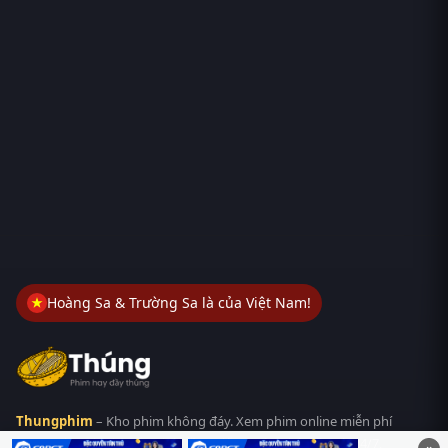
Hoàng Sa & Trường Sa là của Việt Nam!
Thungphim
– Kho phim không đáy. Xem phim online miễn phí
HD 4K Vietsub, thuyết minh, lồng tiếng. Cập nhật nhanh 24/7,