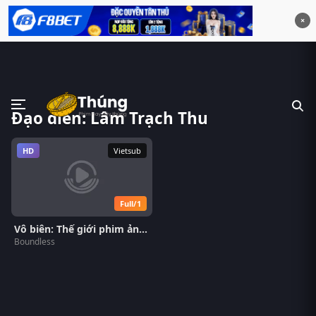
×
Đạo diễn: Lâm Trạch Thu
HD
Vietsub
Full/1
Vô biên: Thế giới phim ảnh của Johnnie To
Boundless