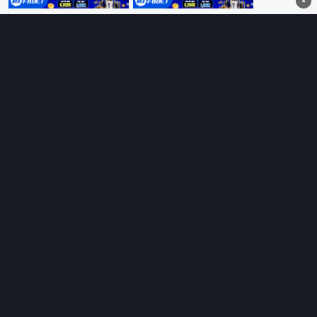
×
không quảng cáo.
HỆ SINH THÁI
Thungphim
ĐANG XEM
RoPhim
PhimMoi
MotPhim
MotChill
GhienPhim
HỖ TRỢ