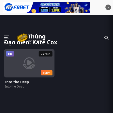
×
Đạo diễn: Kate Cox
HD
Vietsub
Full/1
Into the Deep
Into the Deep