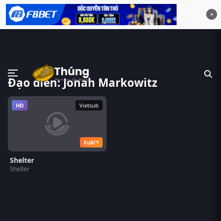
×
Đạo diễn: Jonah Markowitz
HD
Vietsub
Full/1
Shelter
Shelter