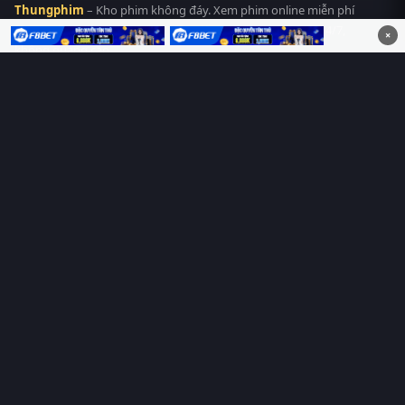
Thungphim
– Kho phim không đáy. Xem phim online miễn phí
HD 4K Vietsub, thuyết minh, lồng tiếng. Cập nhật nhanh 24/7,
×
không quảng cáo.
HỆ SINH THÁI
Thungphim
ĐANG XEM
RoPhim
PhimMoi
MotPhim
MotChill
GhienPhim