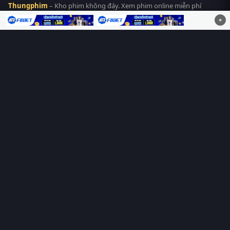
Thungphim
– Kho phim không đáy. Xem phim online miễn phí
HD 4K Vietsub, thuyết minh, lồng tiếng. Cập nhật nhanh 24/7,
×
không quảng cáo.
HỆ SINH THÁI
Thungphim
ĐANG XEM
RoPhim
PhimMoi
MotPhim
MotChill
GhienPhim