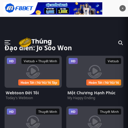
×
Đạo diễn: Jo Soo Won
HD
Vietsub + Thuyết Minh
HD
Vietsub
Hoàn Tất (16/16)/16 Tập
Hoàn Tất (16/16)/16
Webtoon Đời Tôi
Một Chương Hạnh Phúc
Today's Webtoon
My Happy Ending
HD
Thuyết Minh
HD
Thuyết Minh