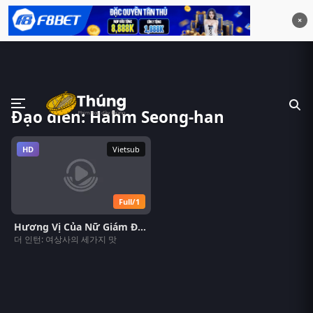
×
Đạo diễn: Hahm Seong-han
HD
Vietsub
Full/1
Hương Vị Của Nữ Giám Đốc
더 인턴: 여상사의 세가지 맛