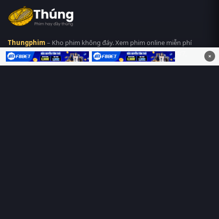
Thungphim
– Kho phim không đáy. Xem phim online miễn phí
HD 4K Vietsub, thuyết minh, lồng tiếng. Cập nhật nhanh 24/7,
×
không quảng cáo.
HỆ SINH THÁI
Thungphim
ĐANG XEM
RoPhim
PhimMoi
MotPhim
MotChill