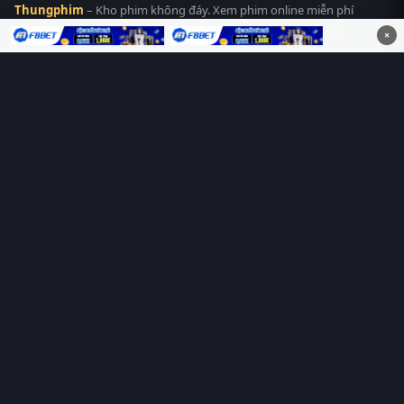
Thungphim
– Kho phim không đáy. Xem phim online miễn phí
HD 4K Vietsub, thuyết minh, lồng tiếng. Cập nhật nhanh 24/7,
×
không quảng cáo.
HỆ SINH THÁI
Thungphim
ĐANG XEM
RoPhim
PhimMoi
MotPhim
MotChill
GhienPhim