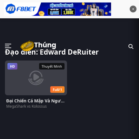
×
Đạo diễn: Edward DeRuiter
HD
Thuyết Minh
Full/1
Đại Chiến Cá Mập Và Người Máy
MegaShark vs Kolossus