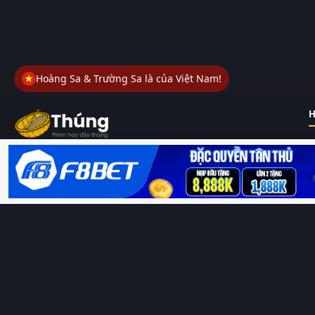
Hoàng Sa & Trường Sa là của Việt Nam!
H
Thungphim
– Kho phim không đáy. Xem phim online miễn phí
HD 4K Vietsub, thuyết minh, lồng tiếng. Cập nhật nhanh 24/7,
không quảng cáo.