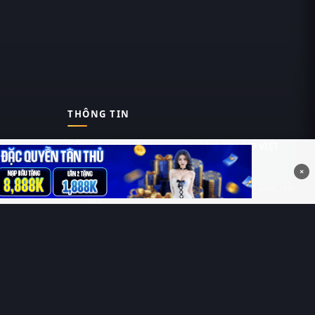
THÔNG TIN
CÔNG TY TNHH DỊCH VỤ THÔNG TIN 369 VIỆT
NAM
×
Tầng 6, Tòa nhà Việt Á, Số 9 Duy Tân, Cầu Giấy, Hà
Nội
MST: 0111055981
Nguyễn Hữu Thái Hùng
0912 588 787
contact@thung-phim.com