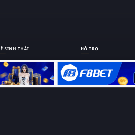
Ệ SINH THÁI
HỖ TRỢ
Giới thiệu
Thungphim
ĐANG XEM
Liên hệ
Hỏi – Đáp
RoPhim
Chính sách bảo mật
Điều khoản sử dụng
PhimMoi
Sitemap
MotPhim
MotChill
GhienPhim