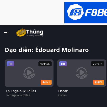
Đạo diễn: Édouard Molinaro
HD
Vietsub
HD
Vietsub
Full/1
Full/1
La Cage aux Folles
Oscar
La Cage aux folles
Oscar