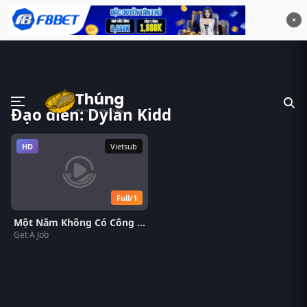
×
Đạo diễn: Dylan Kidd
HD
Vietsub
Full/1
Một Năm Không Có Công Việc
Get A Job