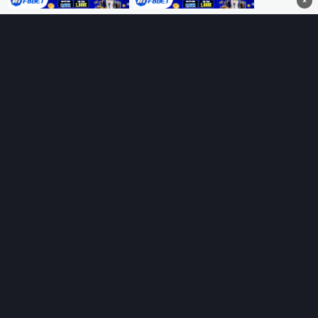
×
không quảng cáo.
HỆ SINH THÁI
Thungphim
ĐANG XEM
RoPhim
PhimMoi
MotPhim
MotChill
GhienPhim
HỖ TRỢ