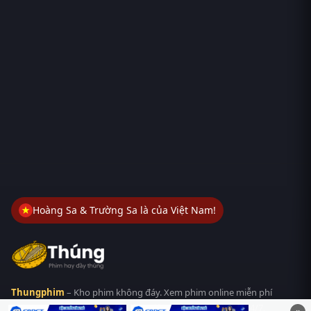
Hoàng Sa & Trường Sa là của Việt Nam!
Thungphim
– Kho phim không đáy. Xem phim online miễn phí
HD 4K Vietsub, thuyết minh, lồng tiếng. Cập nhật nhanh 24/7,