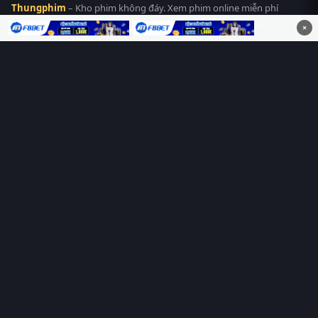
Thungphim
– Kho phim không đáy. Xem phim online miễn phí
HD 4K Vietsub, thuyết minh, lồng tiếng. Cập nhật nhanh 24/7,
×
không quảng cáo.
HỆ SINH THÁI
Thungphim
ĐANG XEM
RoPhim
PhimMoi
MotPhim
MotChill
GhienPhim