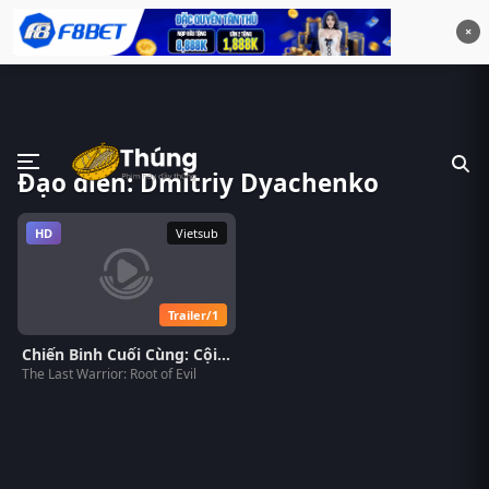
×
Đạo diễn: Dmitriy Dyachenko
HD
Vietsub
Trailer/1
Chiến Binh Cuối Cùng: Cội Nguồn Của Quỷ
The Last Warrior: Root of Evil