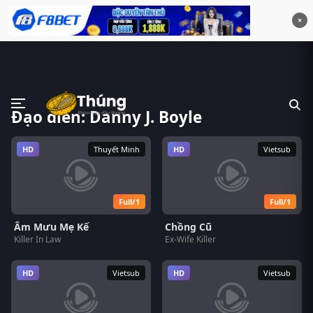
×
Đạo diễn: Danny J. Boyle
HD
Thuyết Minh
HD
Vietsub
Full/1
Full/1
Âm Mưu Mẹ Kế
Chồng Cũ
Killer In Law
Ex-Wife Killer
HD
Vietsub
HD
Vietsub