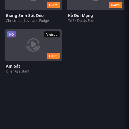
Full/1
Full/1
Giáng Sinh Sốt Dẻo
Kẻ Đòi Mạng
Christmas, Love and Fudge
Til Ex Do Us Part
HD
Vietsub
Full/1
Ám Sát
Killer Assistant