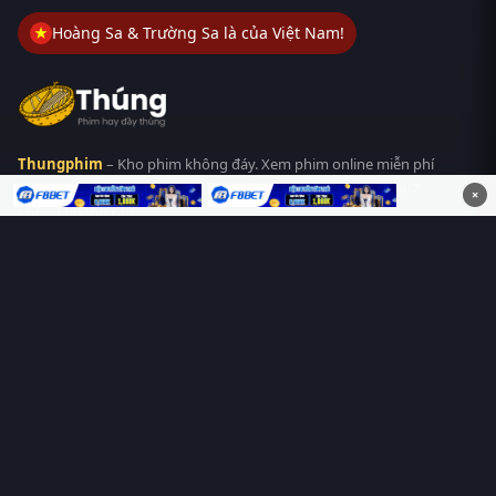
Hoàng Sa & Trường Sa là của Việt Nam!
Thungphim
– Kho phim không đáy. Xem phim online miễn phí
HD 4K Vietsub, thuyết minh, lồng tiếng. Cập nhật nhanh 24/7,
×
không quảng cáo.
HỆ SINH THÁI
Thungphim
ĐANG XEM
RoPhim
PhimMoi