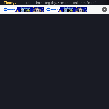
Thungphim
– Kho phim không đáy. Xem phim online miễn phí
HD 4K Vietsub, thuyết minh, lồng tiếng. Cập nhật nhanh 24/7,
×
không quảng cáo.
HỆ SINH THÁI
Thungphim
ĐANG XEM
RoPhim
PhimMoi
MotPhim
MotChill
GhienPhim