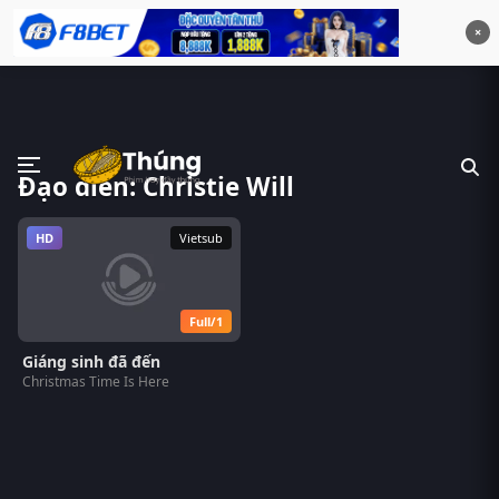
×
Đạo diễn: Christie Will
HD
Vietsub
Full/1
Giáng sinh đã đến
Christmas Time Is Here