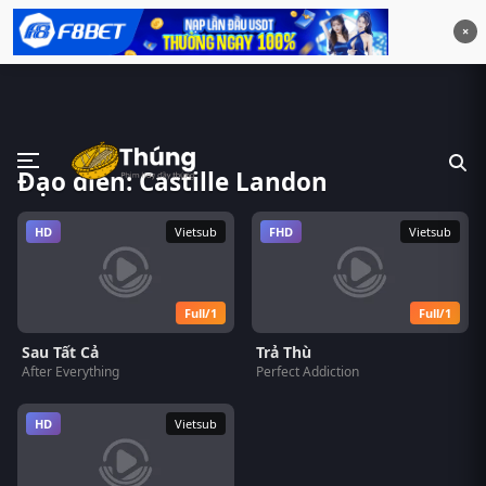
×
Đạo diễn: Castille Landon
HD
Vietsub
FHD
Vietsub
Full/1
Full/1
Sau Tất Cả
Trả Thù
After Everything
Perfect Addiction
HD
Vietsub