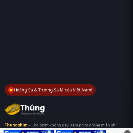
Hoàng Sa & Trường Sa là của Việt Nam!
Thungphim
– Kho phim không đáy. Xem phim online miễn phí
HD 4K Vietsub, thuyết minh, lồng tiếng. Cập nhật nhanh 24/7,