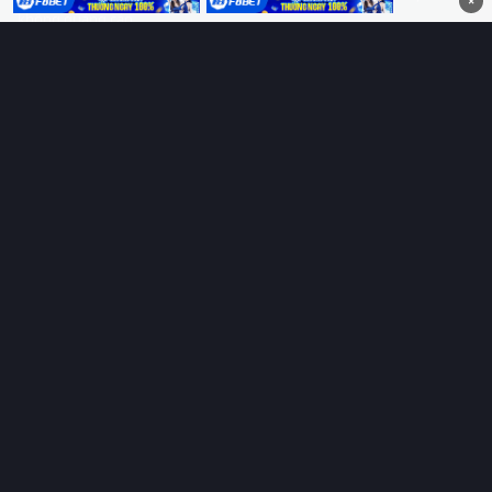
×
không quảng cáo.
HỆ SINH THÁI
Thungphim
ĐANG XEM
RoPhim
PhimMoi
MotPhim
MotChill
GhienPhim
HỖ TRỢ