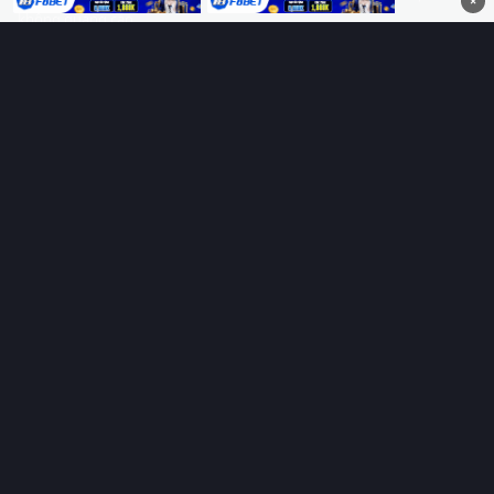
×
không quảng cáo.
HỆ SINH THÁI
Thungphim
ĐANG XEM
RoPhim
PhimMoi
MotPhim
MotChill
GhienPhim
HỖ TRỢ