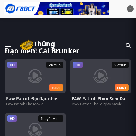
×
Đạo diễn: Cal Brunker
HD
Vietsub
HD
Vietsub
Full/1
Full/1
Paw Patrol: Đội đặc nhiệm siêu đẳng
PAW Patrol: Phim Siêu Đẳng
Paw Patrol: The Movie
PAW Patrol: The Mighty Movie
HD
Thuyết Minh