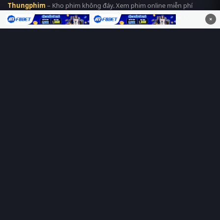
Thungphim
– Kho phim không đáy. Xem phim online miễn phí
HD 4K Vietsub, thuyết minh, lồng tiếng. Cập nhật nhanh 24/7,
×
không quảng cáo.
HỆ SINH THÁI
Thungphim
ĐANG XEM
RoPhim
PhimMoi
MotPhim
MotChill
GhienPhim