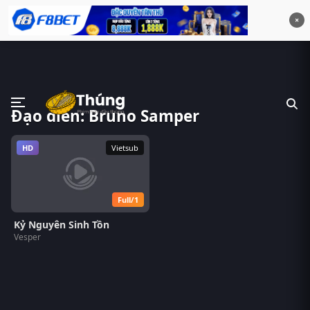
×
Đạo diễn: Bruno Samper
HD
Vietsub
Full/1
Kỷ Nguyên Sinh Tồn
Vesper