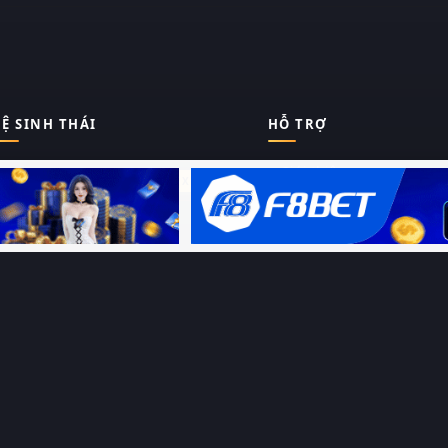
Ệ SINH THÁI
HỖ TRỢ
Giới thiệu
Thungphim
ĐANG XEM
Liên hệ
Hỏi – Đáp
RoPhim
Chính sách bảo mật
Điều khoản sử dụng
PhimMoi
Sitemap
MotPhim
MotChill
GhienPhim