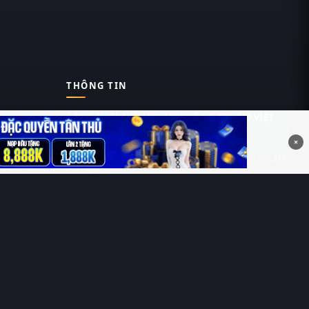
THÔNG TIN
CÔNG TY TNHH DỊCH VỤ THÔNG TIN 369 VIỆT
NAM
×
Tầng 6, Tòa nhà Việt Á, Số 9 Duy Tân, Cầu Giấy, Hà
Nội
MST: 0111055981
Nguyễn Hữu Thái Hùng
0912 588 787
contact@thung-phim.com