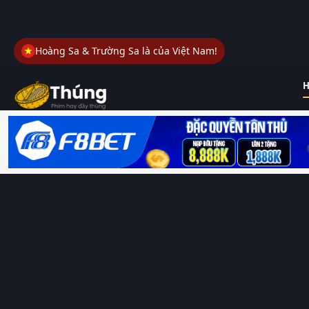
Hoàng Sa & Trường Sa là của Việt Nam!
H
Thungphim
– Kho phim không đáy. Xem phim online miễn phí
HD 4K Vietsub, thuyết minh, lồng tiếng. Cập nhật nhanh 24/7,
không quảng cáo.