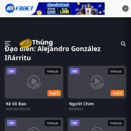
×
Đạo diễn: Alejandro González
Iñárritu
HD
Vietsub
HD
Vietsub
Full/1
Full/1
Kẻ Vô Đạo
Người Chim
Amores Perros
Birdman
HD
Vietsub
HD
Vietsub