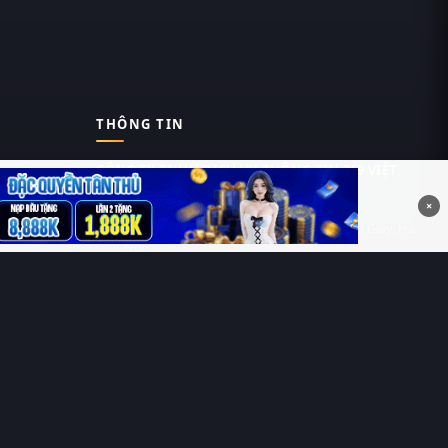
THÔNG TIN
CÔNG TY TNHH DỊCH VỤ THÔNG TIN 369 VIỆT
NAM
×
Tầng 6, Tòa nhà Việt Á, Số 9 Duy Tân, Cầu Giấy, Hà
Nội
MST: 0111055981
Nguyễn Hữu Thái Hùng
0912 588 787
contact@thung-phim.com