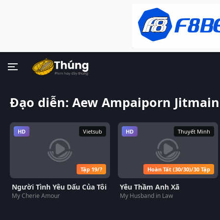
Đạo diễn: Aew Ampaiporn Jitmai
HD
Vietsub
HD
Thuyết Minh
Tập 19/?
Hoàn Tất (30/30)/30 Tập
Người Tình Yêu Dấu Của Tôi
Yêu Thầm Anh Xã
My Cherie Amour
My Husband in Law