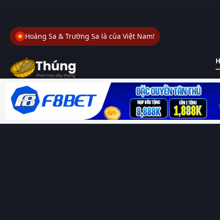
Hoàng Sa & Trường Sa là của Việt Nam!
H
Thungphim
– Kho phim không đáy. Xem phim online miễn phí
HD 4K Vietsub, thuyết minh, lồng tiếng. Cập nhật nhanh 24/7,
không quảng cáo.