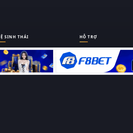
Ệ SINH THÁI
HỖ TRỢ
Giới thiệu
Thungphim
ĐANG XEM
Liên hệ
Hỏi – Đáp
RoPhim
Chính sách bảo mật
Điều khoản sử dụng
PhimMoi
Sitemap
MotPhim
MotChill
GhienPhim