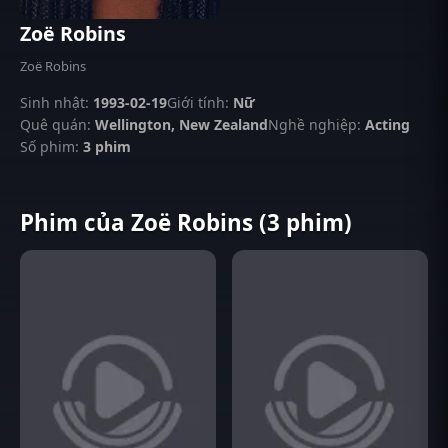
Zoë Robins
Zoë Robins
Sinh nhật:
1993-02-19
Giới tính:
Nữ
Quê quán:
Wellington, New Zealand
Nghề nghiệp:
Acting
Số phim:
3 phim
Phim của Zoë Robins (3 phim)