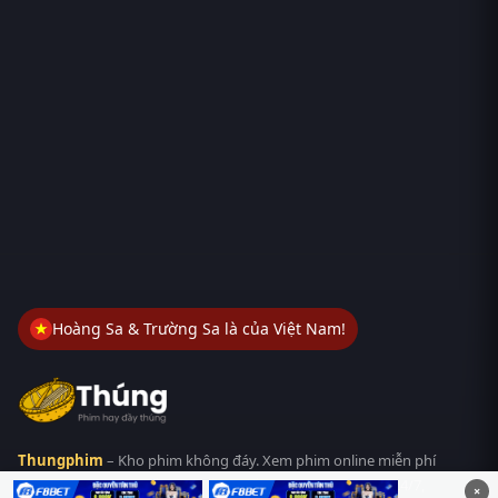
Hoàng Sa & Trường Sa là của Việt Nam!
Thungphim
– Kho phim không đáy. Xem phim online miễn phí
HD 4K Vietsub, thuyết minh, lồng tiếng. Cập nhật nhanh 24/7,
×