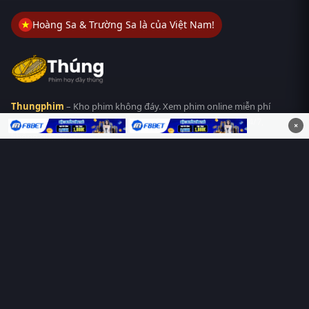
Hoàng Sa & Trường Sa là của Việt Nam!
Thungphim
– Kho phim không đáy. Xem phim online miễn phí
HD 4K Vietsub, thuyết minh, lồng tiếng. Cập nhật nhanh 24/7,
×
không quảng cáo.
HỆ SINH THÁI
Thungphim
ĐANG XEM
RoPhim
PhimMoi