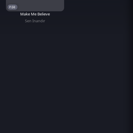
P.Đề
Make Me Believe
Sen İnandır