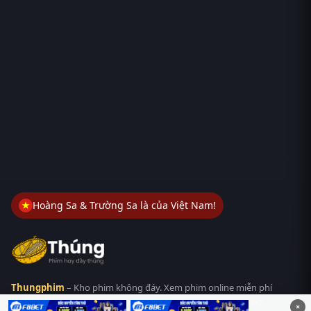
Hoàng Sa & Trường Sa là của Việt Nam!
Thungphim
– Kho phim không đáy. Xem phim online miễn phí
HD 4K Vietsub, thuyết minh, lồng tiếng. Cập nhật nhanh 24/7,
×