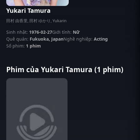
Yukari Tamura
田村 由香里, 田村 ゆかり, Yukarin
Sinh nhật:
1976-02-27
Giới tính:
Nữ
Quê quán:
Fukuoka, Japan
Nghề nghiệp:
Acting
Số phim:
1 phim
Phim của Yukari Tamura (1 phim)