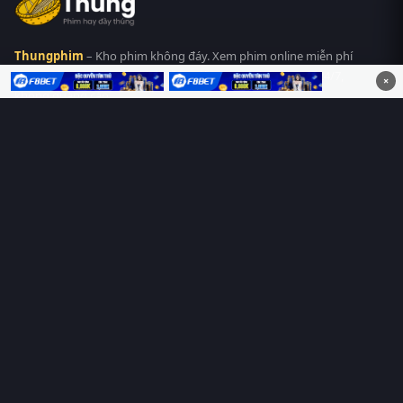
Thungphim
– Kho phim không đáy. Xem phim online miễn phí
HD 4K Vietsub, thuyết minh, lồng tiếng. Cập nhật nhanh 24/7,
×
không quảng cáo.
HỆ SINH THÁI
Thungphim
ĐANG XEM
RoPhim
PhimMoi
MotPhim
MotChill