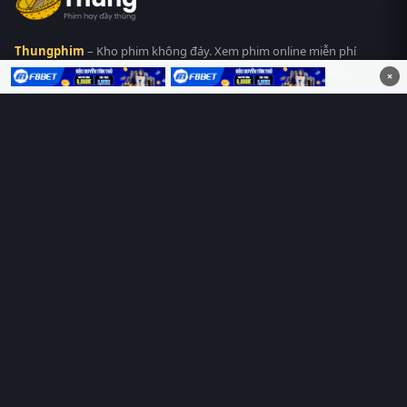
Thungphim
– Kho phim không đáy. Xem phim online miễn phí
HD 4K Vietsub, thuyết minh, lồng tiếng. Cập nhật nhanh 24/7,
×
không quảng cáo.
HỆ SINH THÁI
Thungphim
ĐANG XEM
RoPhim
PhimMoi
MotPhim
MotChill