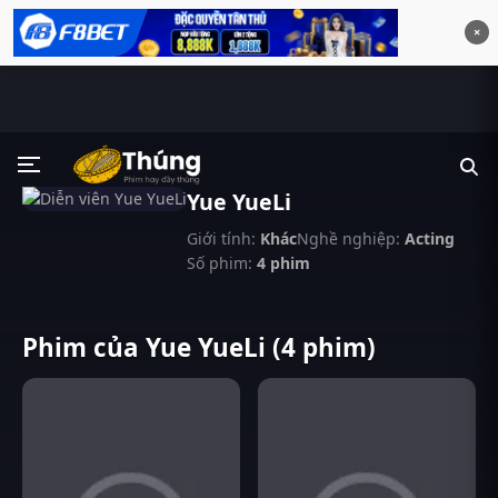
×
Yue YueLi
Giới tính:
Khác
Nghề nghiệp:
Acting
Số phim:
4 phim
Phim của Yue YueLi (4 phim)