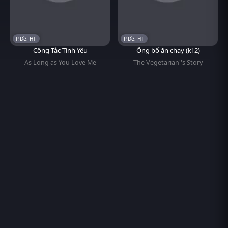
P.Đề. HT
P.Đề. HT
Công Tắc Tình Yêu
Ông bố ăn chay (kì 2)
As Long as You Love Me
The Vegetarian''s Story