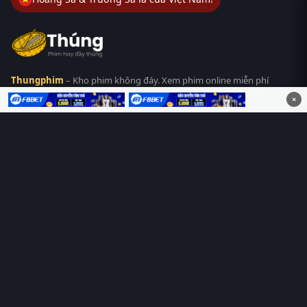
Thungphim
– Kho phim không đáy. Xem phim online miễn phí
HD 4K Vietsub, thuyết minh, lồng tiếng. Cập nhật nhanh 24/7,
×
không quảng cáo.
HỆ SINH THÁI
Thungphim
ĐANG XEM
RoPhim
PhimMoi
MotPhim