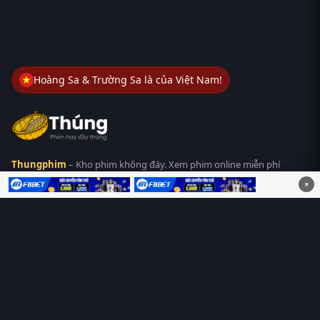
Hoàng Sa & Trường Sa là của Việt Nam!
Thungphim
– Kho phim không đáy. Xem phim online miễn phí
HD 4K Vietsub, thuyết minh, lồng tiếng. Cập nhật nhanh 24/7,
×
không quảng cáo.
HỆ SINH THÁI
Thungphim
ĐANG XEM