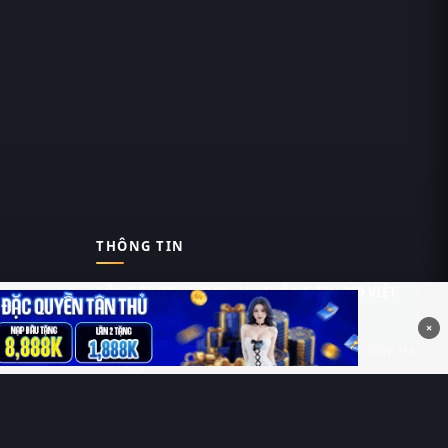
THÔNG TIN
CÔNG TY TNHH DỊCH VỤ THÔNG TIN 369 VIỆT
NAM
×
Tầng 6, Tòa nhà Việt Á, Số 9 Duy Tân, Cầu Giấy, Hà
Nội
MST: 0111055981
Nguyễn Hữu Thái Hùng