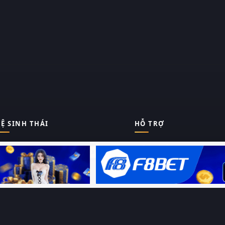
Ệ SINH THÁI
HỖ TRỢ
Giới thiệu
Thungphim
ĐANG XEM
Liên hệ
Hỏi – Đáp
RoPhim
Chính sách bảo mật
Điều khoản sử dụng
PhimMoi
Sitemap
MotPhim