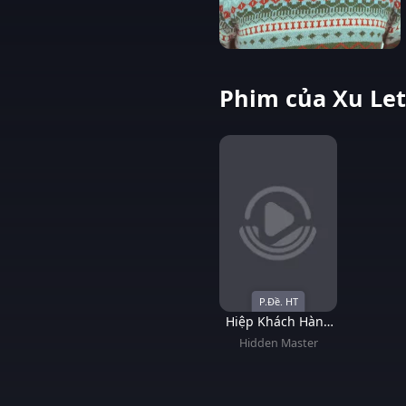
Phim của Xu Let
P.Đề. HT
Hiệp Khách Hành
Bất Thông
Hidden Master