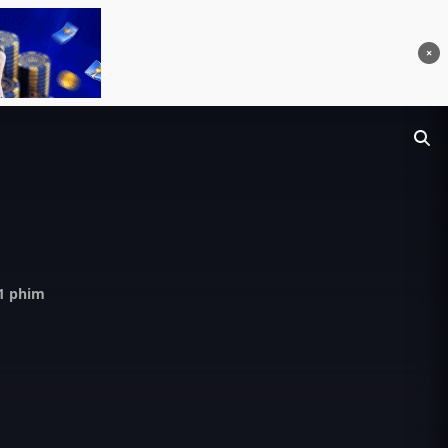
×
1 phim