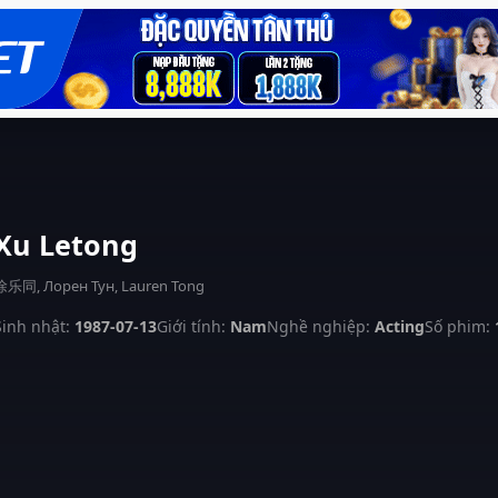
Xu Letong
徐乐同, Лорен Тун, Lauren Tong
Sinh nhật:
1987-07-13
Giới tính:
Nam
Nghề nghiệp:
Acting
Số phim: