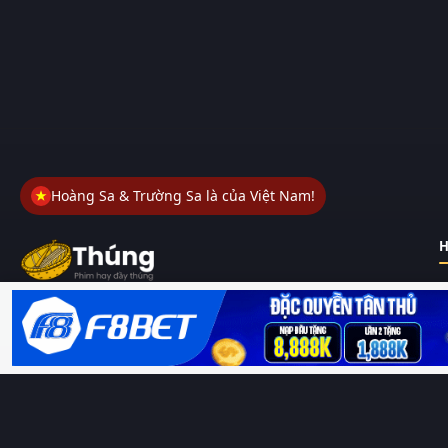
Hoàng Sa & Trường Sa là của Việt Nam!
H
Thungphim
– Kho phim không đáy. Xem phim online miễn phí
HD 4K Vietsub, thuyết minh, lồng tiếng. Cập nhật nhanh 24/7,
không quảng cáo.