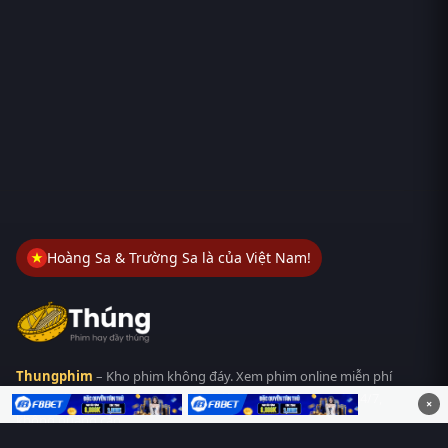
Hoàng Sa & Trường Sa là của Việt Nam!
Thungphim
– Kho phim không đáy. Xem phim online miễn phí
HD 4K Vietsub, thuyết minh, lồng tiếng. Cập nhật nhanh 24/7,
×
không quảng cáo.