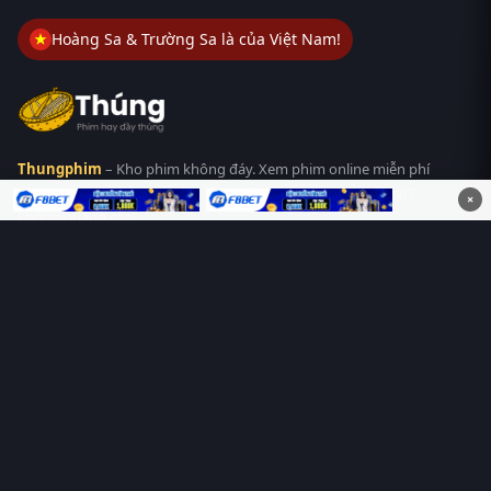
Hoàng Sa & Trường Sa là của Việt Nam!
Thungphim
– Kho phim không đáy. Xem phim online miễn phí
HD 4K Vietsub, thuyết minh, lồng tiếng. Cập nhật nhanh 24/7,
×
không quảng cáo.
HỆ SINH THÁI
Thungphim
ĐANG XEM
RoPhim
PhimMoi