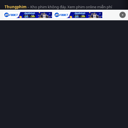
Thungphim
– Kho phim không đáy. Xem phim online miễn phí
HD 4K Vietsub, thuyết minh, lồng tiếng. Cập nhật nhanh 24/7,
×
không quảng cáo.
HỆ SINH THÁI
Thungphim
ĐANG XEM
RoPhim
PhimMoi
MotPhim
MotChill
GhienPhim