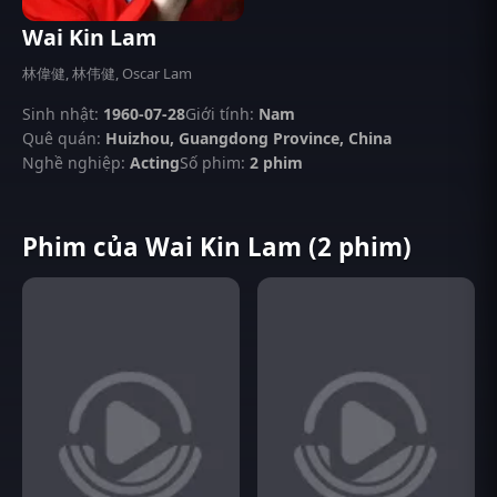
Wai Kin Lam
林偉健, 林伟健, Oscar Lam
Sinh nhật:
1960-07-28
Giới tính:
Nam
Quê quán:
Huizhou, Guangdong Province, China
Nghề nghiệp:
Acting
Số phim:
2 phim
Phim của Wai Kin Lam (2 phim)