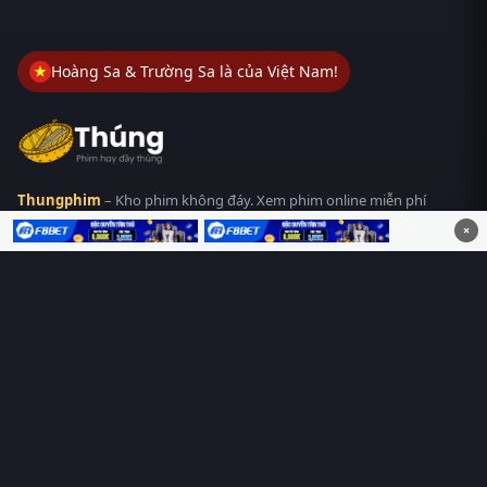
Hoàng Sa & Trường Sa là của Việt Nam!
Thungphim
– Kho phim không đáy. Xem phim online miễn phí
HD 4K Vietsub, thuyết minh, lồng tiếng. Cập nhật nhanh 24/7,
×
không quảng cáo.
HỆ SINH THÁI
Thungphim
ĐANG XEM
RoPhim