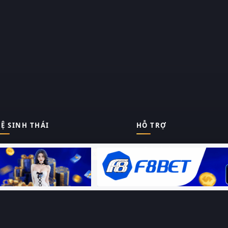
Ệ SINH THÁI
HỖ TRỢ
Giới thiệu
Thungphim
ĐANG XEM
Liên hệ
Hỏi – Đáp
RoPhim
Chính sách bảo mật
Điều khoản sử dụng
PhimMoi
Sitemap
MotPhim