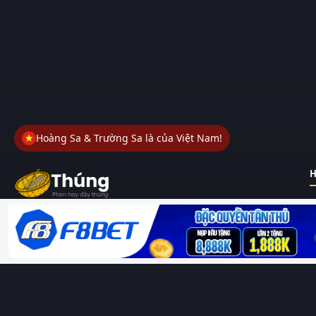
Hoàng Sa & Trường Sa là của Việt Nam!
H
Thungphim
– Kho phim không đáy. Xem phim online miễn phí
HD 4K Vietsub, thuyết minh, lồng tiếng. Cập nhật nhanh 24/7,
không quảng cáo.