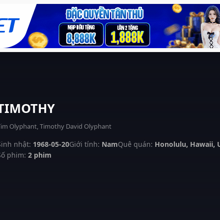
TIMOTHY
Tim Olyphant, Timothy David Olyphant
Sinh nhật:
1968-05-20
Giới tính:
Nam
Quê quán:
Honolulu, Hawaii,
Số phim:
2 phim