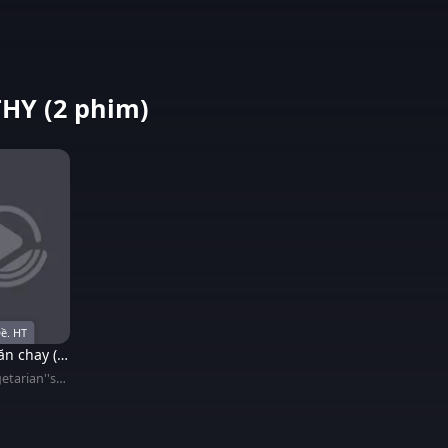
HY (2 phim)
ề. HT
n chay (kì
2)
etarian''s
tory