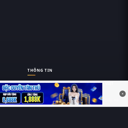
THÔNG TIN
CÔNG TY TNHH DỊCH VỤ THÔNG TIN 369 VIỆT
NAM
×
Tầng 6, Tòa nhà Việt Á, Số 9 Duy Tân, Cầu Giấy, Hà
Nội
MST: 0111055981
Nguyễn Hữu Thái Hùng